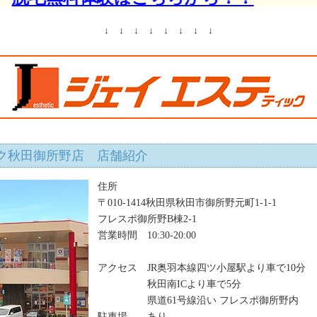
テティック※秋田御所
B予約・口コミはこち
↓ ↓ ↓ ↓ ↓ ↓ ↓ ↓
口コミや評判を掲載しています。
ク秋田御所野店 店舗紹介
住所
〒010-1414秋田県秋田市御所野元町1-1-1
フレスポ御所野B棟2-1
営業時間 10:30-20:00
アクセス JR奥羽本線四ツ小屋駅より車で10分
秋田南ICより車で5分
県道61号線沿い フレスポ御所野内
駐車場 あり