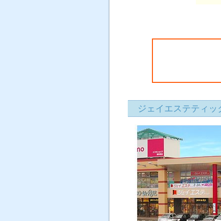
ジェイエス
野店≪WE
らから≫
ジェイエステティック秋田御所野店の
ジェイエステティッ